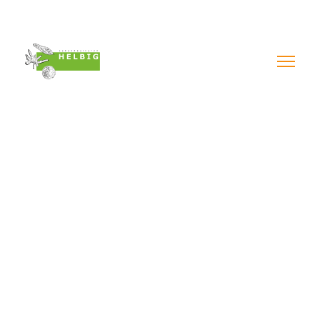
Impressum & AGB´s
Datenschutzerklärung
Widerruf online
BILDER-GALERIE
__________________
Pediastrum boryan