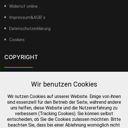
Widerruf online
Impressum&AGB´s
Datenschutzerklärung
Cookies
COPYRIGHT
___________
Alle Rechte für Bilder, Videos und Texte liegen bei Gerald
Wir benutzen Cookies
Helbig. Ohne Genehmigung des Urhebers dürfen die
geschützten Werke nicht vervielfältigt werden.
Wir nutzen Cookies auf unserer Website. Einige von ihnen
sind essenziell für den Betrieb der Seite, während andere
uns helfen, diese Website und die Nutzererfahrung zu
verbessern (Tracking Cookies). Sie können selbst
LIZENSEN BILDER & VIDEOS
entscheiden, ob Sie die Cookies zulassen möchten. Bitte
___________
beachten Sie, dass bei einer Ablehnung womöglich nicht