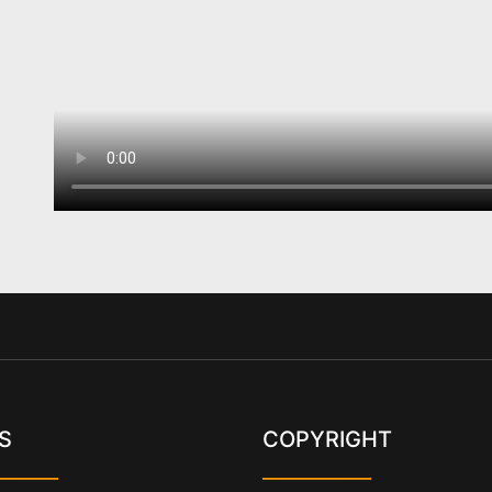
S
COPYRIGHT
______
___________