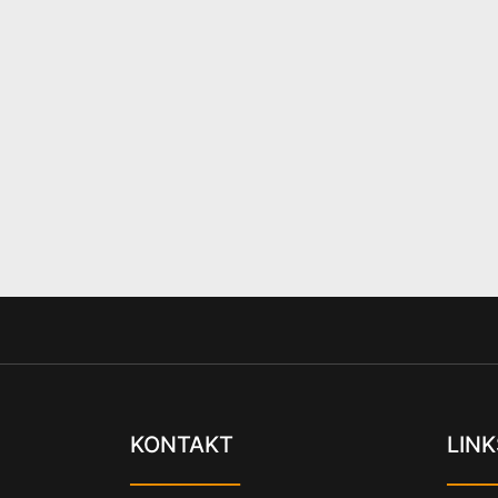
KONTAKT
LINK
___________
_____