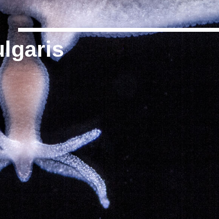
____________
lgaris