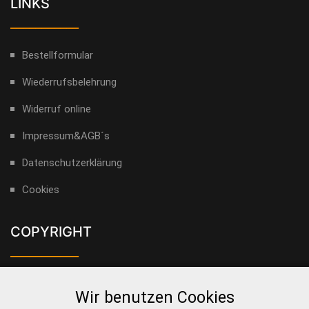
LINKS
___________
Bestellformular
Wiederrufsbelehrung
Widerruf online
Impressum&AGB´s
Datenschutzerklärung
Cookies
COPYRIGHT
___________
Alle Rechte für Bilder, Videos und Texte liegen bei Gerald
Wir benutzen Cookies
Helbig. Ohne Genehmigung des Urhebers dürfen die