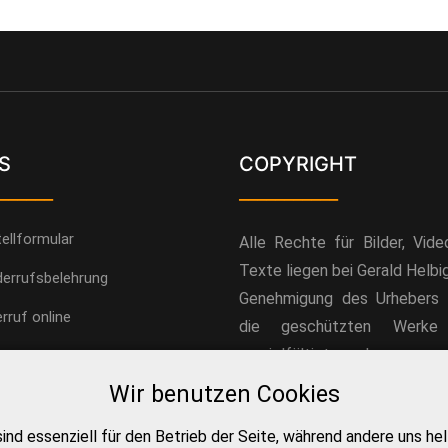
S
COPYRIGHT
______
___________
ellformular
Alle Rechte für Bilder, Vid
Texte liegen bei Gerald Helbi
errufsbelehrung
Genehmigung des Urhebers 
rruf online
die geschützten Werke 
vervielfältigt werden.
ressum&AGB´s
Wir benutzen Cookies
nschutzerklärung
kies
sind essenziell für den Betrieb der Seite, während andere uns h