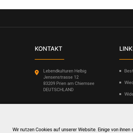
KONTAKT
LINK
___________
_____
Lebendkulturen Helbig
Best
Jensenstrasse 12
Wied
83209 Prien am Chiemsee
DEUTSCHLAND
Wide
Imp
info@lebendkulturen.de
Date
+49 - (0)8051 - 96 73 788
Coo
Wir nutzen Cookies auf unserer Website. Einige von ihnen 