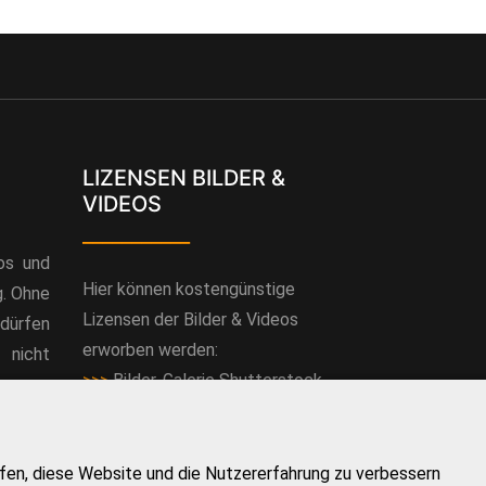
LIZENSEN BILDER &
VIDEOS
___________
eos und
Hier können kostengünstige
g. Ohne
Lizensen der Bilder & Videos
dürfen
erworben werden:
nicht
>>>
Bilder-Galerie Shutterstock
>>>
Vidoe-Galerie Shutterstock
elfen, diese Website und die Nutzererfahrung zu verbessern